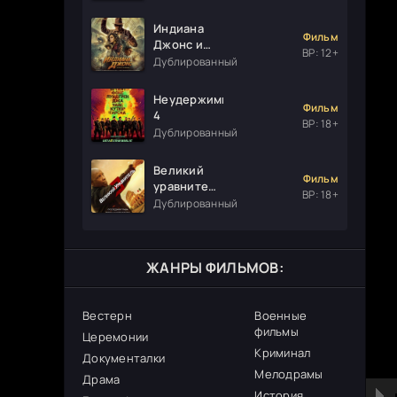
Индиана
Фильм
Джонс и
ВР: 12+
колесо
Дублированный
судьбы
Неудержимые
Фильм
4
ВР: 18+
Дублированный
Великий
Фильм
уравнитель
ВР: 18+
3
Дублированный
ЖАНРЫ ФИЛЬМОВ:
Вестерн
Военные
фильмы
Церемонии
Криминал
Документалки
Мелодрамы
Драма
История