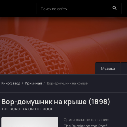
Музыка
Кино Завод
Криминал
Вор-домушник на крыше
Вор-домушник на крыше (1898)
THE BURGLAR ON THE ROOF
Оригинальное название:
The Burglar on the Roof