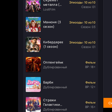
Эпизоды: 10 из 10
металла (1
Сезон: 01
сезон)
LostFilm
Манюня (3
Эпизоды: 10 из 10
сезон)
Сезон: 03
Кибердеревня
Эпизоды: 10 из 10
(1 сезон)
Сезон: 01
Оппенгеймер
Фильм
ВР: 18+
Дублированный
Барби
Фильм
ВР: 12+
Дублированный
Стражи
Фильм
С
Галактики.
ВР: 16+
Часть 3
Дублированный