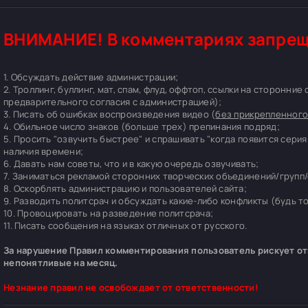
ВНИМАНИЕ! В комментариях запрещ
1. Обсуждать действие администрации;
2. Троллинг, буллинг, мат, спам, флуд, оффтоп, ссылки на сторонние
предварительного согласия с администрацией);
3. Писать об ошибках воспроизведения видео (
без прикрепленного
4. Обильное число знаков (больше трех) препинания подряд;
5. Просить "озвучить быстрее" и спрашивать "когда появится серия
наличия времени;
6. Давать нам советы, что и в какую очередь озвучивать;
7. Заниматься рекламой сторонних творческих объединений/групп/
8. Оскорблять администрацию и пользователей сайта;
9. Разводить политсрач и обсуждать какие-либо конфликты (будь т
10. Провоцировать на разведение политсрача;
11. Писать сообщения на языках отличных от русского.
За нарушение Правил комментирования пользователь рискует отп
непонятливые на месяц.
Незнание правил не освобождает от ответственности!