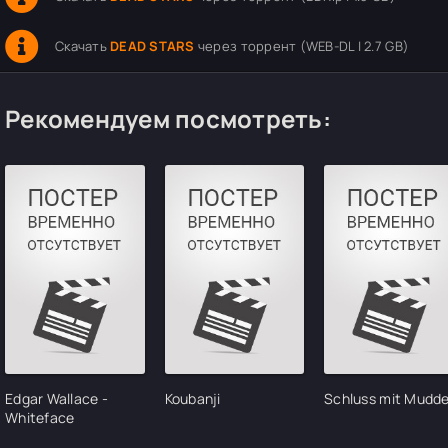
Скачать
DEAD STARS
через торрент (WEB-DL | 2.7 GB)
Рекомендуем посмотреть:
Edgar Wallace -
Koubanji
Schluss mit Mudde
Whiteface