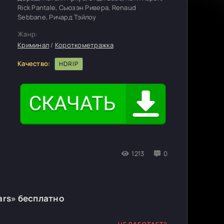
Rick Pantale, Сьюзэн Ривера, Renaud
Sebbane, Ричард Тэйлоу
Жанр:
Криминал
/
Короткометражка
Качество:
HDRIP
1213
0
ars» бесплатно