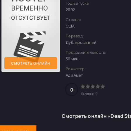
Год выпуска:
2002
Страна:
США
Перевод:
Дублированный
Продолжительность:
30 мин.
СМОТРЕТЬ ОНЛАЙН
Режиссер:
Ади Амит
0
0
Голосов:
Смотреть онлайн «Dead St