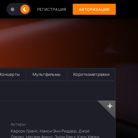
РЕГИСТРАЦИЯ
АВТОРИЗАЦИЯ
Концерты
Мультфильмы
Короткометражки
Актеры:
Карсон Грант, Нэнси Энн Риддер, Джой
Дараш, Натали Аркус, Энди Баез, Кэти Харви,