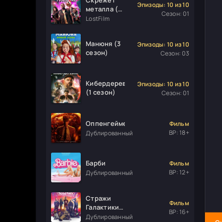
Эпизоды: 10 из 10
металла (1
Сезон: 01
сезон)
LostFilm
Манюня (3
Эпизоды: 10 из 10
сезон)
Сезон: 03
Кибердеревня
Эпизоды: 10 из 10
(1 сезон)
Сезон: 01
Оппенгеймер
Фильм
ВР: 18+
Дублированный
Барби
Фильм
ВР: 12+
Дублированный
Стражи
Фильм
Галактики.
ВР: 16+
Часть 3
Дублированный