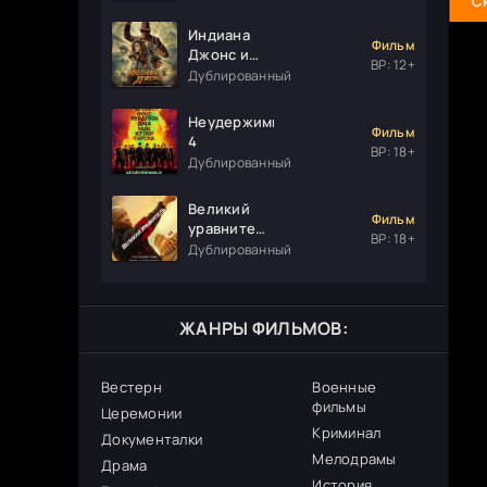
С
Индиана
Фильм
Джонс и
ВР: 12+
колесо
Дублированный
судьбы
Неудержимые
Фильм
4
ВР: 18+
Дублированный
Великий
Фильм
уравнитель
ВР: 18+
3
Дублированный
ЖАНРЫ ФИЛЬМОВ:
Вестерн
Военные
фильмы
Церемонии
Криминал
Документалки
Мелодрамы
Драма
История