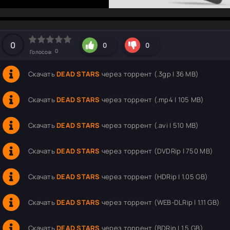
hd2160
hd1440
highres
hd1080
hd720
large
medium
small
tiny
0
0
0
0
Голосов:
Скачать
DEAD STARS
через торрент (.3gp | 36 MB)
Скачать
DEAD STARS
через торрент (.mp4 | 105 MB)
Скачать
DEAD STARS
через торрент (.avi | 510 MB)
Скачать
DEAD STARS
через торрент (DVDRip | 750 MB)
Скачать
DEAD STARS
через торрент (HDRip | 1.05 GB)
Скачать
DEAD STARS
через торрент (WEB-DLRip | 1.11 GB)
Скачать
DEAD STARS
через торрент (BDRip | 1.5 GB)