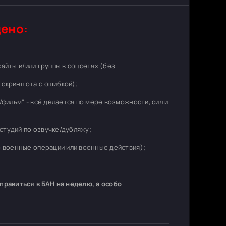
ено:
 сайты и/или группы в соцсетях (без
 скриншота с ошибкой
);
/фильм" - всё делается по мере возможности, сил и
студий по озвучке/дубляжу;
о военные операции или военные действия);
равиться в БАН на неделю, а особо