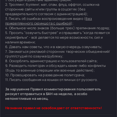
2. Троллинг, буллинг, мат, спам, флуд, оффтоп, ссылки на
сторонние сайты и/или группы в соцсетях (без
предварительного согласия с администрацией);
3. Писать об ошибках воспроизведения видео (
без
прикрепленного скриншота с ошибкой
);
4. Обильное число знаков (больше трех) препинания подряд;
5. Просить "озвучить быстрее" и спрашивать "когда появится
серия/фильм" - всё делается по мере возможности, сил и
наличия времени;
6. Давать нам советы, что и в какую очередь озвучивать;
7. Заниматься рекламой сторонних творческих объединений/
групп/студий по озвучке/дубляжу;
8. Оскорблять администрацию и пользователей сайта;
9. Разводить политсрач и обсуждать какие-либо конфликты
(будь то военные операции или военные действия);
10. Провоцировать на разведение политсрача;
11. Писать сообщения на языках отличных от русского.
За нарушение Правил комментирования пользователь
рискует отправиться в БАН на неделю, а особо
непонятливые на месяц.
Незнание правил не освобождает от ответственности!