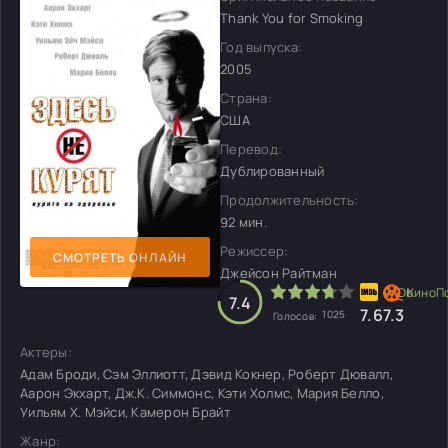
Thank You for Smoking
Год выпуска:
2005
Страна:
США
Перевод:
Дублированный
Продолжительность:
92 мин.
Режиссер:
СМОТРЕТЬ ОНЛАЙН
Джейсон Райтман
7.4
7.6
7.3
1025
Голосов:
Актеры:
Адам Броди, Сэм Эллиотт, Дэвид Кокнер, Роберт Дювалл,
Аарон Экхарт, Дж.К. Симмонс, Кэти Холмс, Мария Белло,
Уильям Х. Мэйси, Камерон Брайт
Жанр: