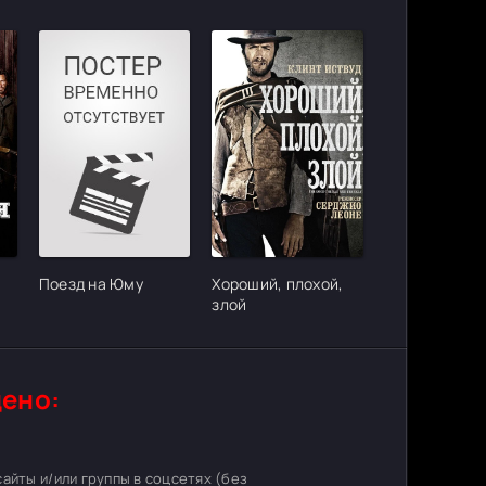
Поезд на Юму
Хороший, плохой,
злой
ено:
 сайты и/или группы в соцсетях (без