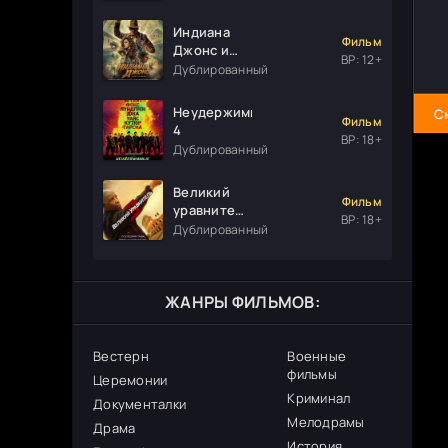
Индиана
Фильм
Джонс и
ВР: 12+
колесо
Дублированный
судьбы
Неудержимые
С
Фильм
4
ВР: 18+
Дублированный
Великий
Фильм
уравнитель
ВР: 18+
3
Дублированный
ЖАНРЫ ФИЛЬМОВ:
Вестерн
Военные
фильмы
Церемонии
Криминал
Документалки
Мелодрамы
Драма
История