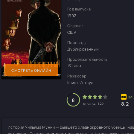
Год выпуска:
1992
Страна:
США
Перевод:
Дублированный
Продолжительность:
131 мин.
СМОТРЕТЬ ОНЛАЙН
Режиссер:
Клинт Иствуд
8
8.2
329
Голосов:
История Уильяма Мунни — бывшего хладнокровного убийцы, наш
ремеслом. Он стал фермером, завел семью. Но все складывается