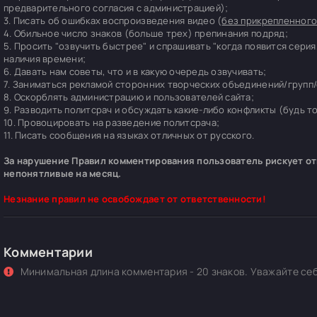
предварительного согласия с администрацией);
3. Писать об ошибках воспроизведения видео (
без прикрепленного
4. Обильное число знаков (больше трех) препинания подряд;
5. Просить "озвучить быстрее" и спрашивать "когда появится серия
наличия времени;
6. Давать нам советы, что и в какую очередь озвучивать;
7. Заниматься рекламой сторонних творческих объединений/групп/
8. Оскорблять администрацию и пользователей сайта;
9. Разводить политсрач и обсуждать какие-либо конфликты (будь т
10. Провоцировать на разведение политсрача;
11. Писать сообщения на языках отличных от русского.
За нарушение Правил комментирования пользователь рискует отп
непонятливые на месяц.
Незнание правил не освобождает от ответственности!
Комментарии
Минимальная длина комментария - 20 знаков. Уважайте себ