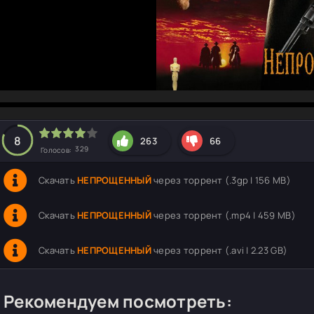
hd2160
hd1440
highres
hd1080
hd720
large
medium
small
tiny
8
263
66
329
Голосов:
Скачать
НЕПРОЩЕННЫЙ
через торрент (.3gp | 156 MB)
Скачать
НЕПРОЩЕННЫЙ
через торрент (.mp4 | 459 MB)
Скачать
НЕПРОЩЕННЫЙ
через торрент (.avi | 2.23 GB)
Рекомендуем посмотреть: