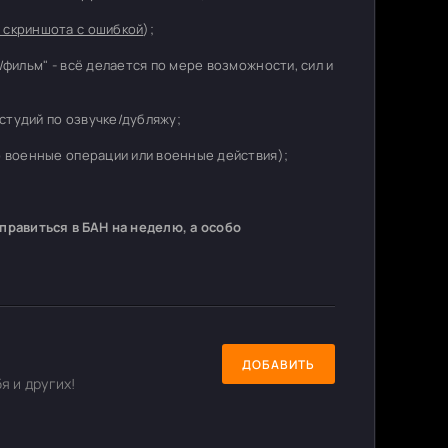
 скриншота с ошибкой
);
/фильм" - всё делается по мере возможности, сил и
студий по озвучке/дубляжу;
о военные операции или военные действия);
равиться в БАН на неделю, а особо
ДОБАВИТЬ
я и других!