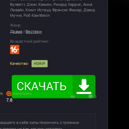
Вулветт, Джин Хэкмен, Ричард Харрис, Анна
Левайн, Клинт Иствуд, Фрэнсис Фишер, Дэвид
Муччи, Роб Кэмпбелл
Жанр:
Драма
/
Вестерн
Возрастной рейтинг:
Качество:
HDRIP
941
0
7.8
едшего в себе силы покончить с грязным
 совсем не так, как ему хотелось.