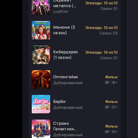
Эпизоды: 10 из 10
металла (1
Сезон: 01
сезон)
LostFilm
Манюня (3
Эпизоды: 10 из 10
сезон)
Сезон: 03
Кибердеревня
Эпизоды: 10 из 10
(1 сезон)
Сезон: 01
Оппенгеймер
Фильм
ВР: 18+
Дублированный
Барби
Фильм
ВР: 12+
Дублированный
Стражи
Фильм
Галактики.
ВР: 16+
Часть 3
Дублированный