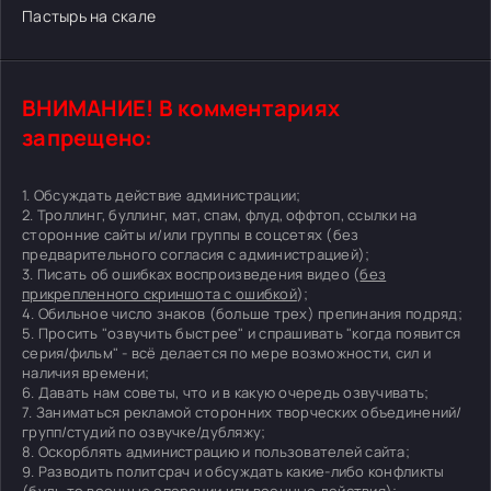
Пастырь на скале
ВНИМАНИЕ! В комментариях
запрещено:
1. Обсуждать действие администрации;
2. Троллинг, буллинг, мат, спам, флуд, оффтоп, ссылки на
сторонние сайты и/или группы в соцсетях (без
предварительного согласия с администрацией);
3. Писать об ошибках воспроизведения видео (
без
прикрепленного скриншота с ошибкой
);
4. Обильное число знаков (больше трех) препинания подряд;
5. Просить "озвучить быстрее" и спрашивать "когда появится
серия/фильм" - всё делается по мере возможности, сил и
наличия времени;
6. Давать нам советы, что и в какую очередь озвучивать;
7. Заниматься рекламой сторонних творческих объединений/
групп/студий по озвучке/дубляжу;
8. Оскорблять администрацию и пользователей сайта;
9. Разводить политсрач и обсуждать какие-либо конфликты
(будь то военные операции или военные действия);