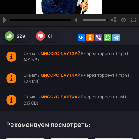
229
81
Скачать
МИССИС ДАУТФАЙР
через торрент (.3gp |
149 MB)
Скачать
МИССИС ДАУТФАЙР
через торрент (.mp4 |
438 MB)
Скачать
МИССИС ДАУТФАЙР
через торрент (.avi |
2.13 GB)
Рекомендуем посмотреть: