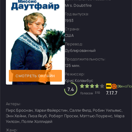
Mrs. Doubtfire
Год выпуска:
1993
Страна:
США
Перевод:
Дублированный
Продолжительность:
125 мин.
Режиссер:
СМОТРЕТЬ ОНЛАЙН
Крис Коламбус
7.4
7.1
7.7
310
Голосов:
Актеры:
Пирс Броснан, Харви Файерстин, Салли Филд, Робин Уильямс,
Энн Хейни, Лиза Якуб, Роберт Проски, Мэттью Лоуренс, Мара
Уилсон, Полли Холлидей
Жанр: