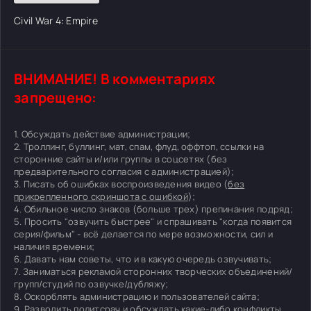
Civil War 4: Empire
ВНИМАНИЕ! В комментариях
запрещено:
1. Обсуждать действие администрации;
2. Троллинг, буллинг, мат, спам, флуд, оффтоп, ссылки на
сторонние сайты и/или группы в соцсетях (без
предварительного согласия с администрацией);
3. Писать об ошибках воспроизведения видео (
без
прикрепленного скриншота с ошибкой
);
4. Обильное число знаков (больше трех) препинания подряд;
5. Просить "озвучить быстрее" и спрашивать "когда появится
серия/фильм" - всё делается по мере возможности, сил и
наличия времени;
6. Давать нам советы, что и в какую очередь озвучивать;
7. Заниматься рекламой сторонних творческих объединений/
групп/студий по озвучке/дубляжу;
8. Оскорблять администрацию и пользователей сайта;
9. Разводить политсрач и обсуждать какие-либо конфликты