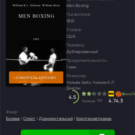
Men Boxing
Год выпуска:
1891
Страна:
США
Перевод:
Дублированный
Продолжительность:
1 мин.
Режиссер:
СМОТРЕТЬ ОНЛАЙН
Уильям Хейз, Уильям К.Л.
Диксон
4.5
4.7
4.3
321
Голосов:
Жанр:
Боевик
/
Спорт
/
Документальный
/
Короткометражка